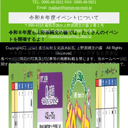
TEL: 0995-48-5811 FAX: 0995-48-5821
Email:
maibun@jomon-no-mori.jp
令和８年度イベントについて
(公財) 鹿児島県文化振興財団 埋蔵文化財調査センター
〒899-4318 霧島市国分上野原縄文の森２番１号
TEL: 0995-70-0574 FAX: 0995-70-0575
令和８年度も上野原縄文の森では，たくさんのイベン
Email:
maibunchosa@tuc.bbiq.jp
トを開催するよ！
皆様のご参加をお待ちしております
Copyright(C) (公財) 鹿児島県文化振興財団 上野原縄文の森 All Rights
＜４月～９月イベント案内＞（クリックすると大きな
Reserved.
各ページに掲載の写真及び記事等の無断転載を禁じます。当ホームページに
画像で見られます）
関するお問い合わせは鹿児島県立埋蔵文化財センター南の縄文調査室まで。