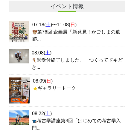
イベント情報
07.18(
土
)〜11.08(
日
)
第76回 企画展「新発見！かごしまの遺
跡...
08.08(
土
)
※受付終了しました。 つくってドキど
き...
08.09(
日
)
ギャラリートーク
08.22(
土
)
考古学講座第3回「はじめての考古学入
門...