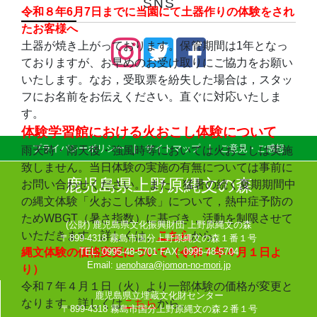
SNS
令和８年6月7日までに当園にて土器作りの体験をされ
たお客様へ
土器が焼き上がっております。保管期間は1年となっ
ておりますが、お早めのお受け取りにご協力をお願い
いたします。なお，受取票を紛失した場合は，スタッ
フにお名前をお伝えください。直ぐに対応いたしま
す。
体験学習館における火おこし体験について
プライバシーポリシー
サイトマップ
ご意見・ご感想
雨天時・雨天後・強風時等においては火おこしは実施
致しません。当日体験の実施の有無については事前に
鹿児島県上野原縄文の森
お問い合わせください。
また、猛暑の続く夏期期間中
の縄文体験「火おこし体験」について，熱中症予防の
ためWBGT（暑さ指数）に基づき，活動を制限させて
(公財) 鹿児島県文化振興財団 上野原縄文の森
いただきます。詳しくは、
こちら
から。
〒899-4318 霧島市国分上野原縄文の森１番１号
縄文体験の価格変更について（令和７年４月１日よ
TEL: 0995-48-5701 FAX: 0995-48-5704
Email:
uenohara@jomon-no-mori.jp
り）
令和７年４月１日（火）より一部体験の価格が変更と
鹿児島県立埋蔵文化財センター
なります。詳しくは
こちら
から。
〒899-4318 霧島市国分上野原縄文の森２番１号