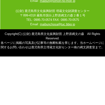
Email:
maibun@jomon-no-mori.jp
(公財) 鹿児島県文化振興財団 埋蔵文化財調査センター
〒899-4318 霧島市国分上野原縄文の森２番１号
TEL: 0995-70-0574 FAX: 0995-70-0575
Email:
maibunchosa@tuc.bbiq.jp
Copyright(C) (公財) 鹿児島県文化振興財団 上野原縄文の森 All Rights
Reserved.
各ページに掲載の写真及び記事等の無断転載を禁じます。当ホームページに
関するお問い合わせは鹿児島県立埋蔵文化財センター南の縄文調査室まで。