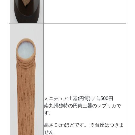
ミニチュア土器(円筒) ／1,500円
南九州独特の円筒土器のレプリカで
す。
高さ９cmほどです。 ※台座はつきま
せん