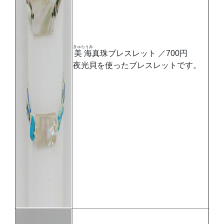
きゅらうみ
美海
真珠ブレスレット ／700円
夜光貝を使ったブレスレットです。