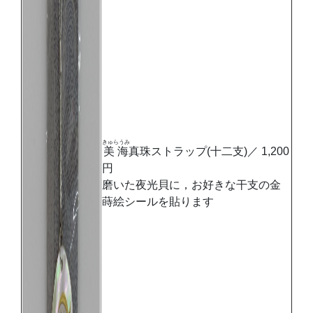
きゅらうみ
美海
真珠ストラップ(十二支)／ 1,200
円
磨いた夜光貝に，お好きな干支の金
蒔絵シールを貼ります