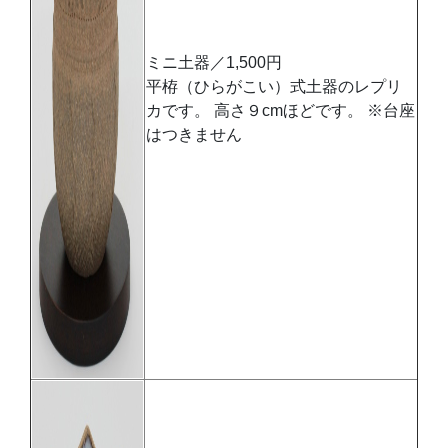
ミニ土器／1,500円
平栫
（ひらがこい）
式土器のレプリ
カです。
高さ９cmほどです。 ※台座
はつきません