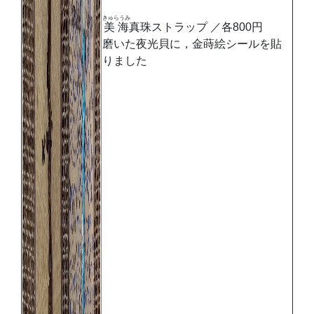
きゅらうみ
美海
真珠ストラップ ／各800円
磨いた夜光貝に，金蒔絵シールを貼
りました