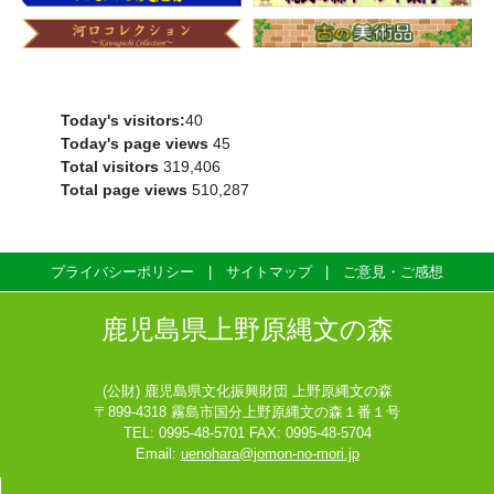
2026.07.01
南の縄文調査室から
出張「推しの逸品」INさつま町
2026.06.27
じょうもんくんニュース
Today's visitors:
40
「推しの逸品」総選挙速報0627
Today's page views
45
Total visitors
319,406
Total page views
510,287
プライバシーポリシー
サイトマップ
ご意見・ご感想
鹿児島県上野原縄文の森
(公財) 鹿児島県文化振興財団 上野原縄文の森
〒899-4318 霧島市国分上野原縄文の森１番１号
TEL: 0995-48-5701 FAX: 0995-48-5704
Email:
uenohara@jomon-no-mori.jp