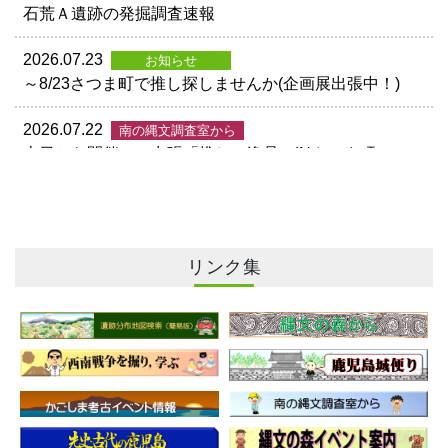
石荒Ａ遺跡の発掘調査速報
2026.07.23
お知らせ
～8/23さつま町で推し探しませんか(企画展出張中！)
2026.07.22
南の縄文調査室から
本日から開催！ 出張「推しの逸品」INさつま町
2026.07.18
企画展
7/18〜企画展開催
リンク集
2026.07.17
南の縄文調査室から
上野原縄文の森企画展内覧会
2026.07.07
じょうもんくんニュース
「推しの逸品」総選挙 最終結果発表
2026.07.03
お知らせ
古代池のハスが咲きました