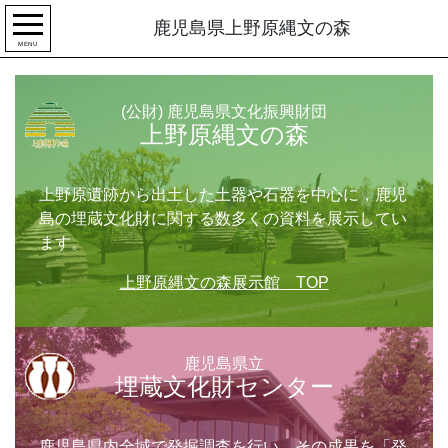
鹿児島県上野原縄文の森
MENU
(公財) 鹿児島県文化振興財団
上野原縄文の森
上野原遺跡から出土した土器や石器を中心に，鹿児
島の埋蔵文化財に関する数多くの資料を展示してい
ます。
上野原縄文の森展示館 TOP
鹿児島県立
埋蔵文化財センター
鹿児島県内全域で発掘調査を行い，その成果を「発