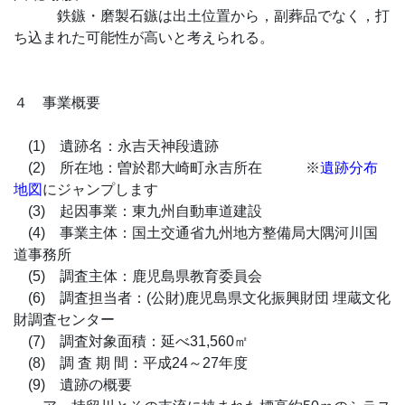
鉄鏃・磨製石鏃は出土位置から，副葬品でなく，打
ち込まれた可能性が高いと考えられる。
４ 事業概要
(1) 遺跡名：永吉天神段遺跡
(2) 所在地：曽於郡大崎町永吉所在 ※
遺跡分布
地図
にジャンプします
(3) 起因事業：東九州自動車道建設
(4) 事業主体：国土交通省九州地方整備局大隅河川国
道事務所
(5) 調査主体：鹿児島県教育委員会
(6) 調査担当者：(公財)鹿児島県文化振興財団 埋蔵文化
財調査センター
(7) 調査対象面積：延べ31,560㎡
(8) 調 査 期 間：平成24～27年度
(9) 遺跡の概要