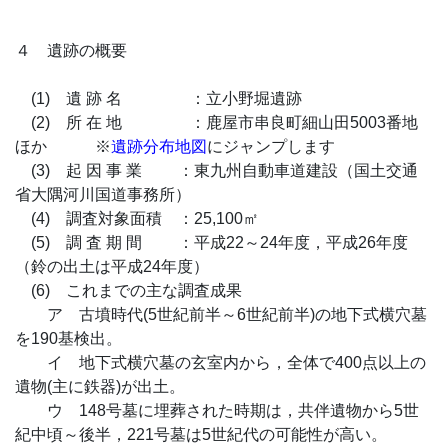
４ 遺跡の概要
(1) 遺 跡 名 ：立小野堀遺跡
(2) 所 在 地 ：鹿屋市串良町細山田5003番地
ほか ※
遺跡分布地図
にジャンプします
(3) 起 因 事 業 ：東九州自動車道建設（国土交通
省大隅河川国道事務所）
(4) 調査対象面積 ：25,100㎡
(5) 調 査 期 間 ：平成22～24年度，平成26年度
（鈴の出土は平成24年度）
(6) これまでの主な調査成果
ア 古墳時代(5世紀前半～6世紀前半)の地下式横穴墓
を190基検出。
イ 地下式横穴墓の玄室内から，全体で400点以上の
遺物(主に鉄器)が出土。
ウ 148号墓に埋葬された時期は，共伴遺物から5世
紀中頃～後半，221号墓は5世紀代の可能性が高い。