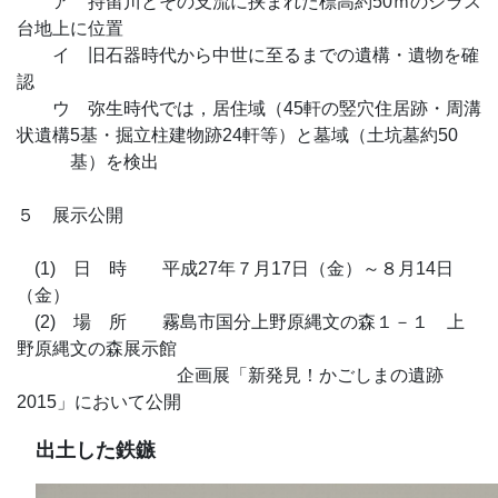
ア 持留川とその支流に挟まれた標高約50ｍのシラス
台地上に位置
イ 旧石器時代から中世に至るまでの遺構・遺物を確
認
ウ 弥生時代では，居住域（45軒の竪穴住居跡・周溝
状遺構5基・掘立柱建物跡24軒等）と墓域（土坑墓約50
基）を検出
５ 展示公開
(1) 日 時 平成27年７月17日（金）～８月14日
（金）
(2) 場 所 霧島市国分上野原縄文の森１－１ 上
野原縄文の森展示館
企画展「新発見！かごしまの遺跡
2015」において公開
出土した鉄鏃