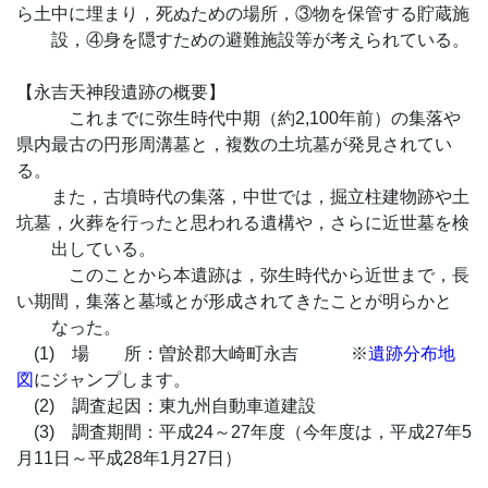
ら土中に埋まり，死ぬための場所，③物を保管する貯蔵施
設，④身を隠すための避難施設等が考えられている。
【永吉天神段遺跡の概要】
これまでに弥生時代中期（約2,100年前）の集落や
県内最古の円形周溝墓と，複数の土坑墓が発見されてい
る。
また，古墳時代の集落，中世では，掘立柱建物跡や土
坑墓，火葬を行ったと思われる遺構や，さらに近世墓を検
出している。
このことから本遺跡は，弥生時代から近世まで，長
い期間，集落と墓域とが形成されてきたことが明らかと
なった。
(1) 場
場所
所：曽於郡大崎町永吉 ※
遺跡分布地
図
にジャンプします。
(2) 調査起因：東九州自動車道建設
(3) 調査期間：平成24～27年度（今年度は，平成27年5
月11日～平成28年1月27日）