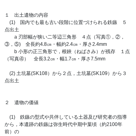
１ 出土遺物の内容
(1) 国内でも最も古い段階に位置づけられる鉄鏃 ５
点出土
a 刃部幅が狭い二等辺三角形 ４点（写真①，②，
③，⑤) 全長約4.8㎝・幅約2.4㎝・厚さ2.4mm
b 小形の正三角形で，根鋏（ねばさみ）が残存 １点
（写真④） 全長3.2㎝・幅1.7㎝・厚さ7.5mm
(2) 土坑墓(SK108）から２点，土坑墓(SK109）から３
点出土
２ 遺物の価値
(1) 鉄鏃の型式や共伴している土器及び研究者の指導
から，本遺跡の鉄鏃は弥生時代中期中葉頃（約2100年
前）の