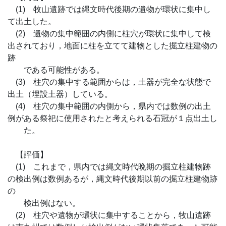
(1) 牧山遺跡では縄文時代後期の遺物が環状に集中し
て出土した。
(2) 遺物の集中範囲の内側に柱穴が環状に集中して検
出されており，地面に柱を立てて建物とした掘立柱建物の
跡
である可能性がある。
(3) 柱穴の集中する範囲からは，土器が完全な状態で
出土（埋設土器）している。
(4) 柱穴の集中範囲の内側から，県内では数例の出土
例がある祭祀に使用されたと考えられる石冠が１点出土し
た。
【評価】
(1) これまで，県内では縄文時代晩期の掘立柱建物跡
の検出例は数例あるが，縄文時代後期以前の掘立柱建物跡
の
検出例はない。
(2) 柱穴や遺物が環状に集中することから，牧山遺跡