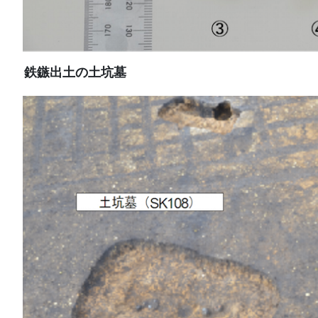
鉄鏃出土の土坑墓