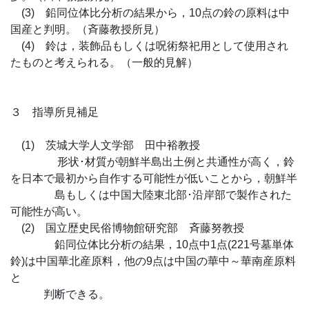
(3) 鉛同位体比分析の結果から，10点の鈴の原料は中
国産と判明。（斉藤教授所見）
(4) 鈴は，装飾品もしくは呪術祭祀用として使用され
たものと考えられる。（一般的見解）
３ 指導所見補足
(1) 茨城大学人文学部 田中裕教授
形状･材質が朝鮮半島出土例と共通性が高く，鈴
を日本で最初から自作する可能性が低いことから，朝鮮半
島もしくは中国大陸東北部･沿岸部で製作された
可能性が高い。
(2) 国立歴史民俗博物館研究部 斉藤努教授
鉛同位体比分析の結果，10点中1点(221号墓単体
鈴)は中国華北産原料，他の9点は中国の華中～華南産原料
と
判断できる。