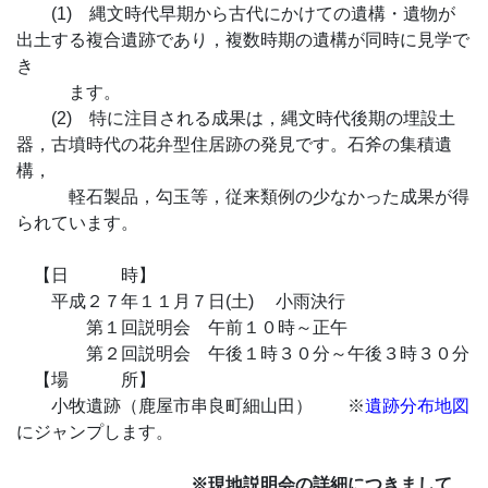
(1) 縄文時代早期から古代にかけての遺構・遺物が
出土する複合遺跡であり，複数時期の遺構が同時に見学で
き
ます。
(2) 特に注目される成果は，縄文時代後期の埋設土
器，古墳時代の花弁型住居跡の発見です。石斧の集積遺
構，
軽石製品，勾玉等，従来類例の少なかった成果が得
られています。
【日 時】
平成２７年１１月７日(土) 小雨決行
第１回説明会 午前１０時～正午
第２回説明会 午後１時３０分～午後３時３０分
【場 所】
小牧遺跡（鹿屋市串良町細山田） ※
遺跡分布地図
にジャンプします。
※現地説明会の詳細につきまして