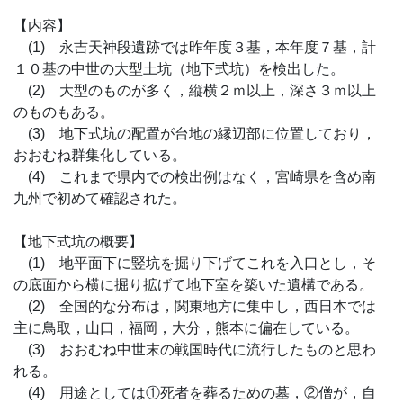
【内容】
(1) 永吉天神段遺跡では昨年度３基，本年度７基，計
１０基の中世の大型土坑（地下式坑）を検出した。
(2) 大型のものが多く，縦横２ｍ以上，深さ３ｍ以上
のものもある。
(3) 地下式坑の配置が台地の縁辺部に位置しており，
おおむね群集化している。
(4) これまで県内での検出例はなく，宮崎県を含め南
九州で初めて確認された。
【地下式坑の概要】
(1) 地平面下に竪坑を掘り下げてこれを入口とし，そ
の底面から横に掘り拡げて地下室を築いた遺構である。
(2) 全国的な分布は，関東地方に集中し，西日本では
主に鳥取，山口，福岡，大分，熊本に偏在している。
(3) おおむね中世末の戦国時代に流行したものと思わ
れる。
(4) 用途としては①死者を葬るための墓，②僧が，自