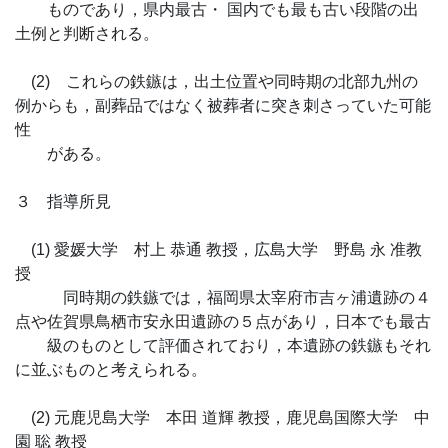
ものであり，県内最古・ 国内でも最も古い段階の出
土例と判断される。
(2) これらの鉄鏃は，出土位置や同時期の北部九州の
例からも，副葬品ではなく被葬者に突き刺さっていた可能
性
がある。
３ 指導所見
(1) 愛媛大学 村上 恭通 教授，広島大学 野島 永 准教
授
同時期の鉄鏃では，福岡県太宰府市吉ヶ浦遺跡の４
点や佐賀県鳥栖市安永田遺跡の５点があり，日本でも最古
級のものとして評価されており，本遺跡の鉄鏃もそれ
に並ぶものと考えられる。
(2) 元鹿児島大学 本田 道輝 教授，鹿児島国際大学 中
園 聡 教授