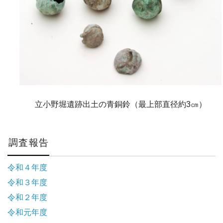
立小野堀遺跡出土の青銅鈴（最上部直径約3㎝）
調査報告
令和４年度
令和３年度
令和２年度
令和元年度