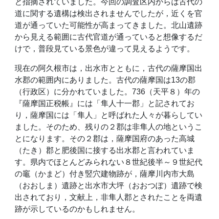
と指摘されていました。今回の調査区内からは古代の
道に関する遺構は検出されませんでしたが，近くを官
道が通っていた可能性が高まってきました。北山遺跡
から見える範囲に古代官道が通っていると想像するだ
けで，普段見ている景色が違って見えるようです。
現在の阿久根市は，出水市とともに，古代の薩摩国出
水郡の範囲内にありました。古代の薩摩国は13の郡
（行政区）に分かれていました。736（天平８）年の
『薩摩国正税帳』には「隼人十一郡」と記されてお
り，薩摩国には「隼人」と呼ばれた人々が暮らしてい
ました。そのため、残りの２郡は非隼人の地というこ
とになります。その２郡は，薩摩国府のあった高城
（たき）郡と肥後国に接する出水郡と言われていま
す。県内でほとんどみられない８世紀後半～９世紀代
の竈（かまど）付き竪穴建物跡が，薩摩川内市大島
（おおしま）遺跡と出水市大坪（おおつぼ）遺跡で検
出されており，文献上，非隼人郡とされたことを両遺
跡が示しているのかもしれません。