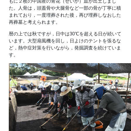
もに２枚の中国産の青花（せいか）皿が出土しまし
た。人骨は，頭蓋骨や大腿骨など一部の骨が丁寧に積
まれており，一度埋葬された後，再び埋葬しなおした
再葬墓と考えられます。
暦の上では秋ですが，日中は30℃を超える日が続いて
います。大型扇風機を回し，日よけのテントを張るな
ど，熱中症対策を行いながら，発掘調査を続けていま
す。