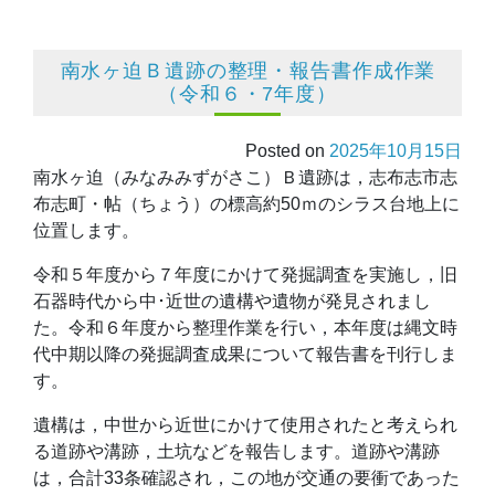
南水ヶ迫Ｂ遺跡の整理・報告書作成作業
（令和６・7年度）
Posted on
2025年10月15日
南水ヶ迫（みなみみずがさこ）Ｂ遺跡は，志布志市志
布志町・帖（ちょう）の標高約50ｍのシラス台地上に
位置します。
令和５年度から７年度にかけて発掘調査を実施し，旧
石器時代から中･近世の遺構や遺物が発見されまし
た。令和６年度から整理作業を行い，本年度は縄文時
代中期以降の発掘調査成果について報告書を刊行しま
す。
遺構は，中世から近世にかけて使用されたと考えられ
る道跡や溝跡，土坑などを報告します。道跡や溝跡
は，合計33条確認され，この地が交通の要衝であった