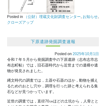
Posted in
（公財）埋蔵文化財調査センター
,
お知らせ
,
クローズアップ
下原遺跡発掘調査速報
Posted on
2025年10月1日
令和７年５月から発掘調査中の下原遺跡（志布志市志
布志町帖）では，旧石器時代から近世までの遺構や遺
物が発見されました。
縄文時代の調査では，土器や石器のほか，動物を捕え
るためのおとし穴や，調理を行った跡と考えられる集
石などが見つかっています。
近世の調査では，直径70㎝ほどの土坑から，人骨とと