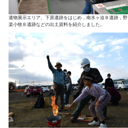
遺物展示エリア。下原遺跡をはじめ，南水ヶ迫Ｂ遺跡，野
楽小牧Ｂ遺跡などの出土資料を紹介しました。