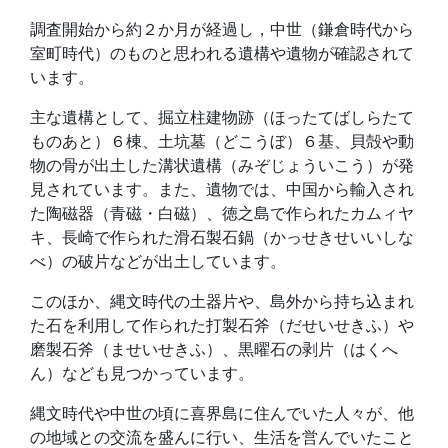
調査開始から約２か月が経過し，中世（鎌倉時代から
室町時代）のものと思われる遺構や遺物が確認されて
います。
主な遺構として、掘立柱建物跡（ほったてばしらたて
ものあと）６棟、土坑墓（どこうぼ）６基、貝殻や動
物の骨が出土した溝状遺構（みぞじょういこう）が発
見されています。また、遺物では、中国から輸入され
た陶磁器（青磁・白磁）、徳之島で作られたカムィヤ
キ、長崎で作られた滑石製石鍋（かっせきせいいしな
べ）の破片などが出土しています。
このほか、縄文時代の土器片や、島外から持ち込まれ
た石を利用して作られた打製石斧（だせいせきふ）や
磨製石斧（ませいせきふ）、黒曜石の剥片（はくへ
ん）なども見つかっています。
縄文時代や中世の頃に喜界島に住んでいた人々が、他
の地域との交流を盛んに行い、生活を営んでいたこと