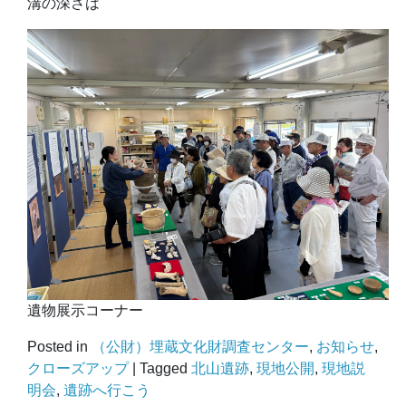
溝の深さは
遺物展示コーナー
Posted in
（公財）埋蔵文化財調査センター
,
お知らせ
,
クローズアップ
|
Tagged
北山遺跡
,
現地公開
,
現地説
明会
,
遺跡へ行こう