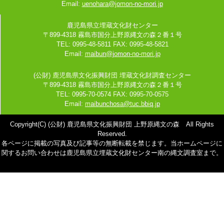
Email:
uenohara@jomon-no-mori.jp
鹿児島県立埋蔵文化財センター
〒899-4318 霧島市国分上野原縄文の森２番１号
TEL: 0995-48-5811 FAX: 0995-48-5821
Email:
maibun@jomon-no-mori.jp
(公財) 鹿児島県文化振興財団 埋蔵文化財調査センター
〒899-4318 霧島市国分上野原縄文の森２番１号
TEL: 0995-70-0574 FAX: 0995-70-0575
Email:
maibunchosa@tuc.bbiq.jp
Copyright(C) (公財) 鹿児島県文化振興財団 上野原縄文の森 All Rights
Reserved.
各ページに掲載の写真及び記事等の無断転載を禁じます。当ホームページに
関するお問い合わせは鹿児島県立埋蔵文化財センター南の縄文調査室まで。