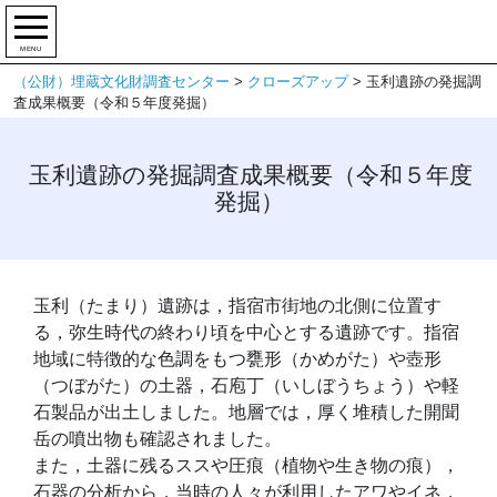
MENU
（公財）埋蔵文化財調査センター
>
クローズアップ
>
玉利遺跡の発掘調
査成果概要（令和５年度発掘）
玉利遺跡の発掘調査成果概要（令和５年度
発掘）
玉利（たまり）遺跡は，指宿市街地の北側に位置す
る，弥生時代の終わり頃を中心とする遺跡です。指宿
地域に特徴的な色調をもつ甕形（かめがた）や壺形
（つぼがた）の土器，石庖丁（いしぼうちょう）や軽
石製品が出土しました。地層では，厚く堆積した開聞
岳の噴出物も確認されました。
また，土器に残るススや圧痕（植物や生き物の痕），
石器の分析から，当時の人々が利用したアワやイネ，