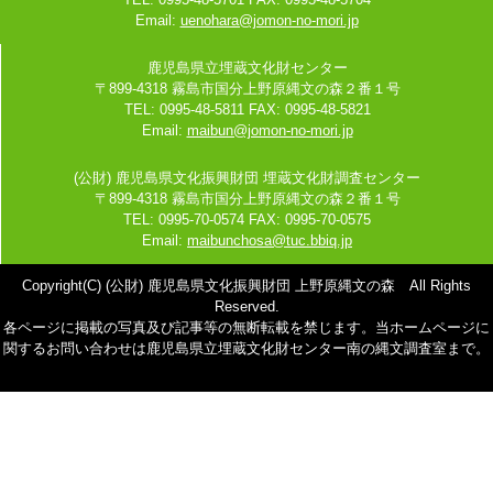
Email:
uenohara@jomon-no-mori.jp
鹿児島県立埋蔵文化財センター
〒899-4318 霧島市国分上野原縄文の森２番１号
TEL: 0995-48-5811 FAX: 0995-48-5821
Email:
maibun@jomon-no-mori.jp
(公財) 鹿児島県文化振興財団 埋蔵文化財調査センター
〒899-4318 霧島市国分上野原縄文の森２番１号
TEL: 0995-70-0574 FAX: 0995-70-0575
Email:
maibunchosa@tuc.bbiq.jp
Copyright(C) (公財) 鹿児島県文化振興財団 上野原縄文の森 All Rights
Reserved.
各ページに掲載の写真及び記事等の無断転載を禁じます。当ホームページに
関するお問い合わせは鹿児島県立埋蔵文化財センター南の縄文調査室まで。