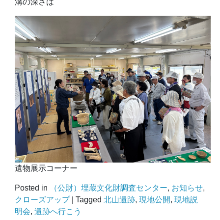
溝の深さは
遺物展示コーナー
Posted in
（公財）埋蔵文化財調査センター
,
お知らせ
,
クローズアップ
|
Tagged
北山遺跡
,
現地公開
,
現地説
明会
,
遺跡へ行こう