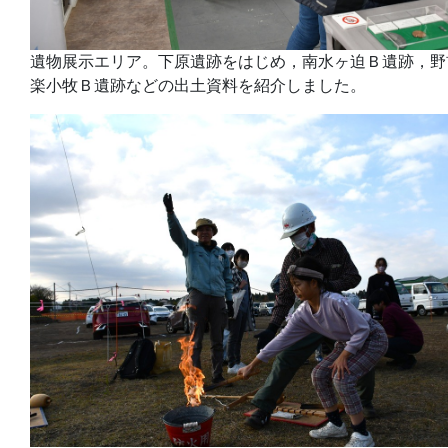
遺物展示エリア。下原遺跡をはじめ，南水ヶ迫Ｂ遺跡，野
楽小牧Ｂ遺跡などの出土資料を紹介しました。