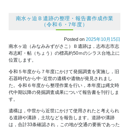
南水ヶ迫Ｂ遺跡の整理・報告書作成作業
（令和６・7年度）
Posted on
2025年10月15日
南水ヶ迫（みなみみずがさこ）Ｂ遺跡は，志布志市志
布志町・帖（ちょう）の標高約50ｍのシラス台地上に
位置します。
令和５年度から７年度にかけて発掘調査を実施し，旧
石器時代から中･近世の遺構や遺物が発見されまし
た。令和６年度から整理作業を行い，本年度は縄文時
代中期以降の発掘調査成果について報告書を刊行しま
す。
遺構は，中世から近世にかけて使用されたと考えられ
る道跡や溝跡，土坑などを報告します。道跡や溝跡
は，合計33条確認され，この地が交通の要衝であった