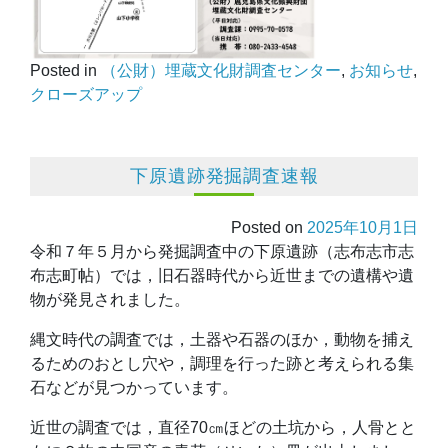
Posted in
（公財）埋蔵文化財調査センター
,
お知らせ
,
クローズアップ
下原遺跡発掘調査速報
Posted on
2025年10月1日
令和７年５月から発掘調査中の下原遺跡（志布志市志
布志町帖）では，旧石器時代から近世までの遺構や遺
物が発見されました。
縄文時代の調査では，土器や石器のほか，動物を捕え
るためのおとし穴や，調理を行った跡と考えられる集
石などが見つかっています。
近世の調査では，直径70㎝ほどの土坑から，人骨とと