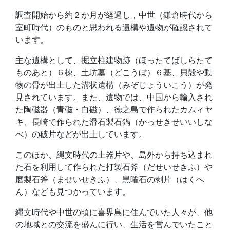
調査開始から約２か月が経過し，中世（鎌倉時代から
室町時代）のものと思われる遺構や遺物が確認されて
います。
主な遺構として、掘立柱建物跡（ほったてばしらたて
ものあと）６棟、土坑墓（どこうぼ）６基、貝殻や動
物の骨が出土した溝状遺構（みぞじょういこう）が発
見されています。また、遺物では、中国から輸入され
た陶磁器（青磁・白磁）、徳之島で作られたカムィヤ
キ、長崎で作られた滑石製石鍋（かっせきせいいしな
べ）の破片などが出土しています。
このほか、縄文時代の土器片や、島外から持ち込まれ
た石を利用して作られた打製石斧（だせいせきふ）や
磨製石斧（ませいせきふ）、黒曜石の剥片（はくへ
ん）なども見つかっています。
縄文時代や中世の頃に喜界島に住んでいた人々が、他
の地域との交流を盛んに行い、生活を営んでいたこと