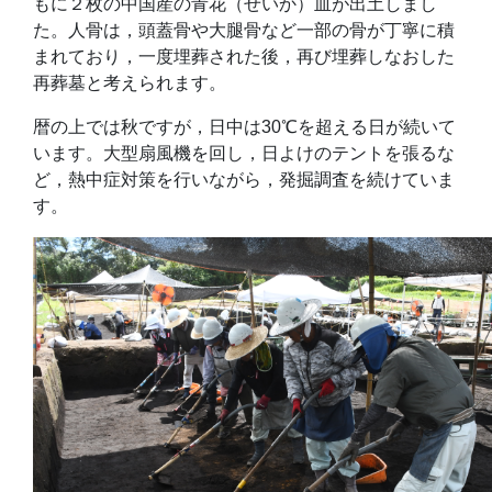
もに２枚の中国産の青花（せいか）皿が出土しまし
た。人骨は，頭蓋骨や大腿骨など一部の骨が丁寧に積
まれており，一度埋葬された後，再び埋葬しなおした
再葬墓と考えられます。
暦の上では秋ですが，日中は30℃を超える日が続いて
います。大型扇風機を回し，日よけのテントを張るな
ど，熱中症対策を行いながら，発掘調査を続けていま
す。