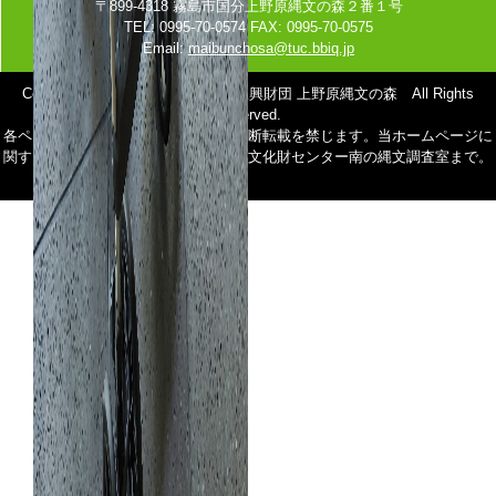
〒899-4318 霧島市国分上野原縄文の森２番１号
TEL: 0995-70-0574 FAX: 0995-70-0575
Email:
maibunchosa@tuc.bbiq.jp
Copyright(C) (公財) 鹿児島県文化振興財団 上野原縄文の森 All Rights
Reserved.
各ページに掲載の写真及び記事等の無断転載を禁じます。当ホームページに
関するお問い合わせは鹿児島県立埋蔵文化財センター南の縄文調査室まで。