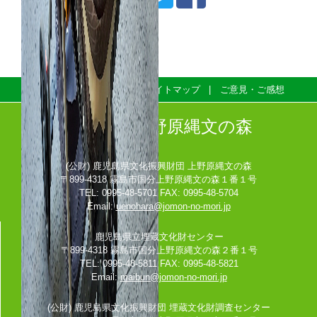
プライバシーポリシー
サイトマップ
ご意見・ご感想
鹿児島県上野原縄文の森
(公財) 鹿児島県文化振興財団 上野原縄文の森
〒899-4318 霧島市国分上野原縄文の森１番１号
TEL: 0995-48-5701 FAX: 0995-48-5704
Email:
uenohara@jomon-no-mori.jp
鹿児島県立埋蔵文化財センター
〒899-4318 霧島市国分上野原縄文の森２番１号
TEL: 0995-48-5811 FAX: 0995-48-5821
Email:
maibun@jomon-no-mori.jp
(公財) 鹿児島県文化振興財団 埋蔵文化財調査センター