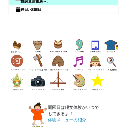
掘調査速報展～」
終日: 休園日
開園日は縄文体験がいつで
もできるよ！
体験メニューの紹介