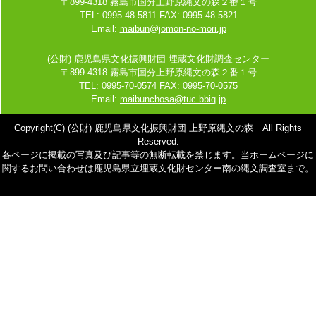
〒899-4318 霧島市国分上野原縄文の森２番１号
TEL: 0995-48-5811 FAX: 0995-48-5821
Email:
maibun@jomon-no-mori.jp
(公財) 鹿児島県文化振興財団 埋蔵文化財調査センター
〒899-4318 霧島市国分上野原縄文の森２番１号
TEL: 0995-70-0574 FAX: 0995-70-0575
Email:
maibunchosa@tuc.bbiq.jp
Copyright(C) (公財) 鹿児島県文化振興財団 上野原縄文の森 All Rights
Reserved.
各ページに掲載の写真及び記事等の無断転載を禁じます。当ホームページに
関するお問い合わせは鹿児島県立埋蔵文化財センター南の縄文調査室まで。