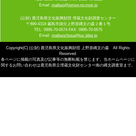
Email:
maibun@jomon-no-mori.jp
(公財) 鹿児島県文化振興財団 埋蔵文化財調査センター
〒899-4318 霧島市国分上野原縄文の森２番１号
TEL: 0995-70-0574 FAX: 0995-70-0575
Email:
maibunchosa@tuc.bbiq.jp
Copyright(C) (公財) 鹿児島県文化振興財団 上野原縄文の森 All Rights
Reserved.
各ページに掲載の写真及び記事等の無断転載を禁じます。当ホームページに
関するお問い合わせは鹿児島県立埋蔵文化財センター南の縄文調査室まで。