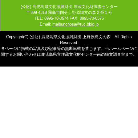
(公財) 鹿児島県文化振興財団 埋蔵文化財調査センター
〒899-4318 霧島市国分上野原縄文の森２番１号
TEL: 0995-70-0574 FAX: 0995-70-0575
Email:
maibunchosa@tuc.bbiq.jp
Copyright(C) (公財) 鹿児島県文化振興財団 上野原縄文の森 All Rights
Reserved.
各ページに掲載の写真及び記事等の無断転載を禁じます。当ホームページに
関するお問い合わせは鹿児島県立埋蔵文化財センター南の縄文調査室まで。