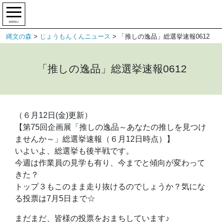
MENU
縄文の森
>
じょうもんくんニュース
>
「推しの逸品」総選挙速報0612
「推しの逸品」総選挙速報0612
（６月12日(金)更新）
【第75回企画展「推しの逸品～あなたの推しを見つけ
ませんか～」総選挙速報（６月12日時点）】
いよいよ、総選挙も後半戦です。
今週は作業員の見学も有り、今までと傾向が変わって
きた？
トップ３もこのまま走り抜けるのでしょうか？気にな
る投票は7月5日まで☆
まだまだ、皆様の投票をおまちしています♪