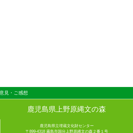
意見・ご感想
鹿児島県上野原縄文の森
鹿児島県立埋蔵文化財センター
〒899-4318 霧島市国分上野原縄文の森２番１号