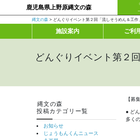
鹿児島県上野原縄文の森
縄文の森
>
どんぐりイベント第２回「流しそうめん＆工作」
施設案内
ご利
どんぐりイベント第２回
【募
縄文の森
投稿カテゴリー覧
● ど
多く
お知らせ
じょうもんくんニュース