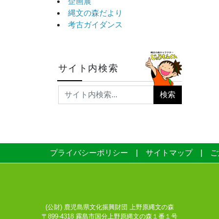
企画展
縄文の森だより
考古ガイダンス
サイト内検索
プライバシーポリシー
サイトマップ
ご
(公財) 鹿児島県文化振興財団 上野原縄文の森
〒899-4318 霧島市国分上野原縄文の森１番１号