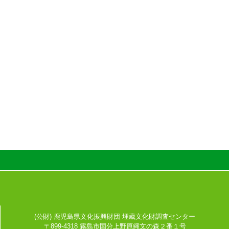
(公財) 鹿児島県文化振興財団 埋蔵文化財調査センター
〒899-4318 霧島市国分上野原縄文の森２番１号