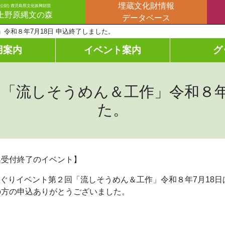
埋蔵文化財情報
(公財) 鹿児島県文化振興財団
上野原縄文の森
データベース
令和８年7月18日 申込終了しました。
用案内
イベント案内
グ
「流しそうめん＆工作」令和８年7
た。
集受付終了のイベント】
んぐりイベント第２回「流しそうめん＆工作」令和８年7月18
の方の申込ありがとうございました。