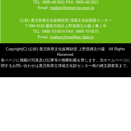
TEL: 0995-48-5811 FAX: 0995-48-5821
Email:
maibun@jomon-no-mori.jp
(公財) 鹿児島県文化振興財団 埋蔵文化財調査センター
〒899-4318 霧島市国分上野原縄文の森２番１号
TEL: 0995-70-0574 FAX: 0995-70-0575
Email:
maibunchosa@tuc.bbiq.jp
Copyright(C) (公財) 鹿児島県文化振興財団 上野原縄文の森 All Rights
Reserved.
各ページに掲載の写真及び記事等の無断転載を禁じます。当ホームページに
関するお問い合わせは鹿児島県立埋蔵文化財センター南の縄文調査室まで。