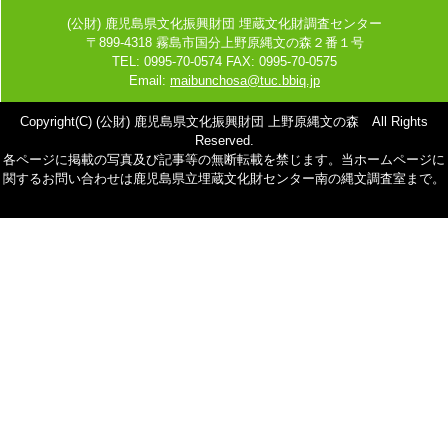
(公財) 鹿児島県文化振興財団 埋蔵文化財調査センター
〒899-4318 霧島市国分上野原縄文の森２番１号
TEL: 0995-70-0574 FAX: 0995-70-0575
Email:
maibunchosa@tuc.bbiq.jp
Copyright(C) (公財) 鹿児島県文化振興財団 上野原縄文の森 All Rights
Reserved.
各ページに掲載の写真及び記事等の無断転載を禁じます。当ホームページに
関するお問い合わせは鹿児島県立埋蔵文化財センター南の縄文調査室まで。