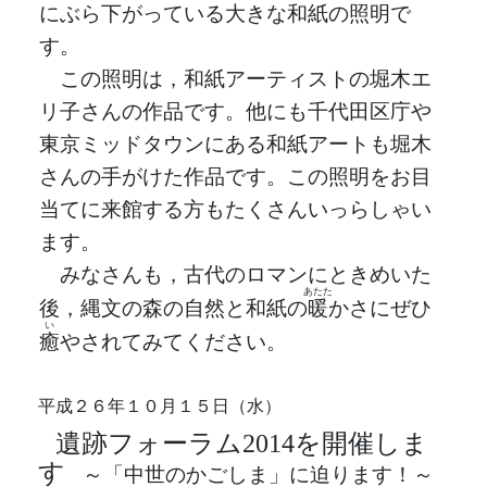
にぶら下がっている大きな和紙の照明で
す。
この照明は，和紙アーティストの堀木エ
リ子さんの作品です。他にも千代田区庁や
東京ミッドタウンにある和紙アートも堀木
さんの手がけた作品です。この照明をお目
当てに来館する方もたくさんいっらしゃい
ます。
みなさんも，古代のロマンにときめいた
あたた
後，縄文の森の自然と和紙の
暖
かさにぜひ
い
癒
やされてみてください。
平成２６年１０月１５日（水）
遺跡フォーラム2014を開催しま
す
～「中世のかごしま」に迫ります！～