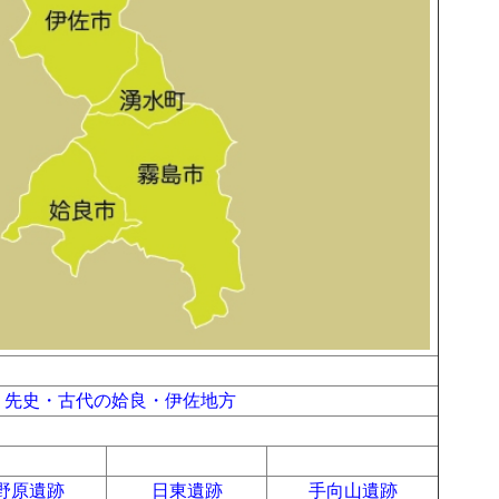
先史・古代の姶良・伊佐地方
a
a
a
野原遺跡
日東遺跡
手向山遺跡