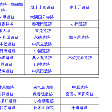
遺跡（舞鶴城
城山山頂遺跡
妻山元遺跡
跡）
ノ甲遺跡
大隅国分寺跡
a
宮坂貝塚
春花田遺跡
小田遺跡
隼人塚
東免遺跡
a
・和田遺跡
永磯遺跡
城ヶ尾遺跡
本松遺跡
中尾立遺跡
a
日田遺跡
中園遺跡
a
石峰遺跡
桑ノ丸遺跡
木佐貫原遺跡
東原遺跡
山神遺跡
a
星塚遺跡
中尾田遺跡
a
a
a
a
建昌城跡
南宮島遺跡
中原遺跡
萩原遺跡
保養院遺跡
宮田ヶ岡瓦窯跡
瀬戸遺跡
小倉畑遺跡
代寺遺跡
日木山洞穴
干迫遺跡