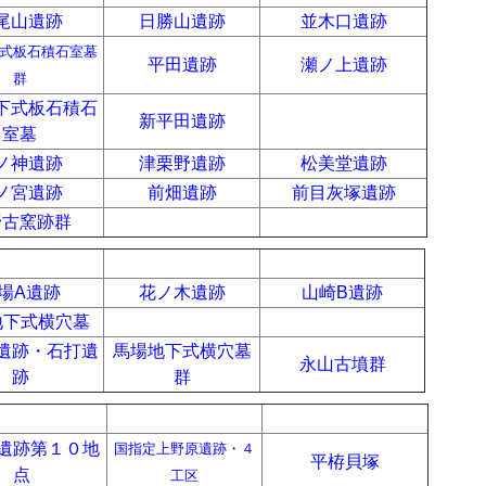
尾山遺跡
日勝山遺跡
並木口遺跡
式板石積石室墓
平田遺跡
瀬ノ上遺跡
群
下式板石積石
新平田遺跡
a
室墓
ノ神遺跡
津栗野遺跡
松美堂遺跡
ノ宮遺跡
前畑遺跡
前目灰塚遺跡
野古窯跡群
a
a
a
a
a
場A遺跡
花ノ木遺跡
山崎B遺跡
地下式横穴墓
a
a
遺跡・石打遺
馬場地下式横穴墓
永山古墳群
跡
群
a
a
a
遺跡第１０地
国指定上野原遺跡・４
平栫貝塚
点
工区