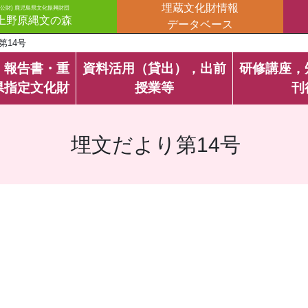
埋蔵文化財情報
(公財) 鹿児島県文化振興財団
上野原縄文の森
データベース
第14号
・報告書・重
資料活用（貸出），出前
研修講座，
県指定文化財
授業等
刊
埋文だより第14号