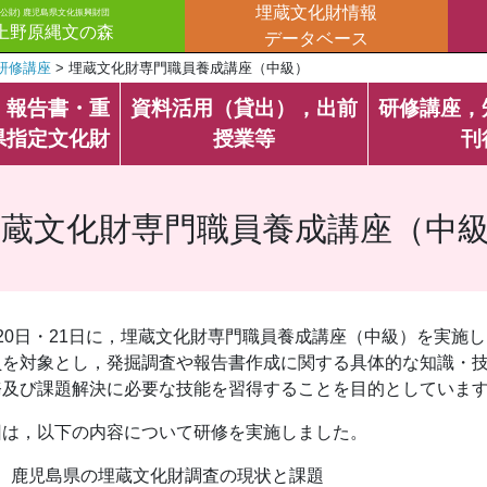
埋蔵文化財情報
(公財) 鹿児島県文化振興財団
上野原縄文の森
データベース
研修講座
>
埋蔵文化財専門職員養成講座（中級）
・報告書・重
資料活用（貸出），出前
研修講座，
県指定文化財
授業等
刊
埋蔵文化財専門職員養成講座（中
月20日・21日に，埋蔵文化財専門職員養成講座（中級）を実施
員を対象とし，発掘調査や報告書作成に関する具体的な知識・
務及び課題解決に必要な技能を習得することを目的としていま
回は，以下の内容について研修を実施しました。
鹿児島県の埋蔵文化財調査の現状と課題