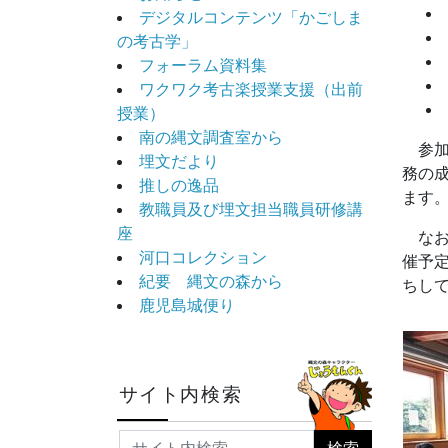
デジタルコンテンツ「かごしま
の考古学」
フォーラム資料集
ワクワク考古楽授業支援（出前
授業）
南の縄文調査室から
参
埋文だより
務の
推しの逸品
ます
教職員及び埋文担当職員研修講
座
な
河口コレクション
催予
紀要 縄文の森から
ちし
鹿児島城便り
サイト内検索