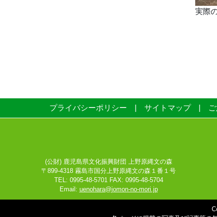
実際
プライバシーポリシー
サイトマップ
ご
(公財) 鹿児島県文化振興財団 上野原縄文の森
〒899-4318 霧島市国分上野原縄文の森１番１号
TEL: 0995-48-5701 FAX: 0995-48-5704
Email:
uenohara@jomon-no-mori.jp
C