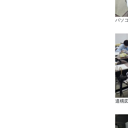
パソ
遺構