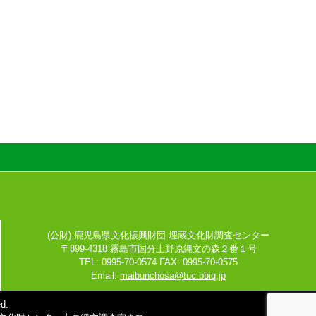
(公財) 鹿児島県文化振興財団 埋蔵文化財調査センター
〒899-4318 霧島市国分上野原縄文の森２番１号
TEL: 0995-70-0574 FAX: 0995-70-0575
Email:
maibunchosa@tuc.bbiq.jp
d.