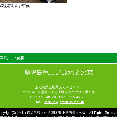
の発掘現場で研修
意見・ご感想
鹿児島県上野原縄文の森
鹿児島県立埋蔵文化財センター
〒899-4318 霧島市国分上野原縄文の森２番１号
TEL: 0995-48-5811 FAX: 0995-48-5821
Email:
maibun@jomon-no-mori.jp
opyright(C) (公財) 鹿児島県文化振興財団 上野原縄文の森 All Rights Reserve