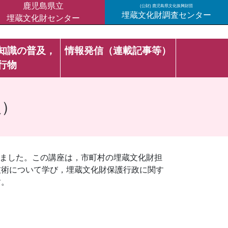
鹿児島県立
(公財) 鹿児島県文化振興財団
埋蔵文化財調査センター
埋蔵文化財センター
知識の普及，
情報発信（連載記事等）
行物
級）
しました。この講座は，市町村の埋蔵文化財担
技術について学び，埋蔵文化財保護行政に関す
す。