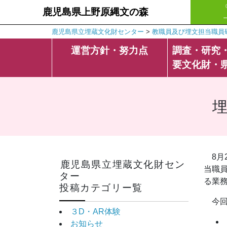
鹿児島県上野原縄文の森
鹿児島県立埋蔵文化財センター
>
教職員及び埋文担当職員
運営方針・努力点
調査・研究
要文化財・
8
鹿児島県立埋蔵文化財セン
当職
ター
る業
投稿カテゴリー覧
今
３D・AR体験
お知らせ