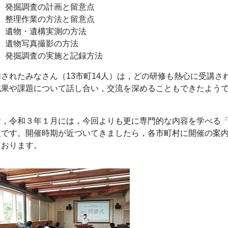
発掘調査の計画と留意点
整理作業の方法と留意点
遺物・遺構実測の方法
遺物写真撮影の方法
発掘調査の実施と記録方法
加されたみなさん（13市町14人）は，どの研修も熱心に受講
成果や課題について話し合い，交流を深めることもできたよう
。
お，令和３年１月には，今回よりも更に専門的な内容を学べる
定です。開催時期が近づいてきましたら，各市町村に開催の案
ております。