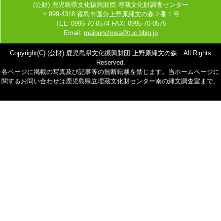
(公財) 鹿児島県文化振興財団 埋蔵文化財調査センター
〒899-4318 霧島市国分上野原縄文の森２番１号
TEL: 0995-70-0574 FAX: 0995-70-0575
Email:
maibunchosa@tuc.bbiq.jp
Copyright(C) (公財) 鹿児島県文化振興財団 上野原縄文の森 All Rights
Reserved.
各ページに掲載の写真及び記事等の無断転載を禁じます。当ホームページに
関するお問い合わせは鹿児島県立埋蔵文化財センター南の縄文調査室まで。