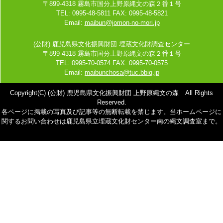
〒899-4318 霧島市国分上野原縄文の森２番１号
TEL: 0995-48-5811 FAX: 0995-48-5821
Email:
maibun@jomon-no-mori.jp
(公財) 鹿児島県文化振興財団 埋蔵文化財調査センター
〒899-4318 霧島市国分上野原縄文の森２番１号
TEL: 0995-70-0574 FAX: 0995-70-0575
Email:
maibunchosa@tuc.bbiq.jp
Copyright(C) (公財) 鹿児島県文化振興財団 上野原縄文の森 All Rights
Reserved.
各ページに掲載の写真及び記事等の無断転載を禁じます。当ホームページに
関するお問い合わせは鹿児島県立埋蔵文化財センター南の縄文調査室まで。