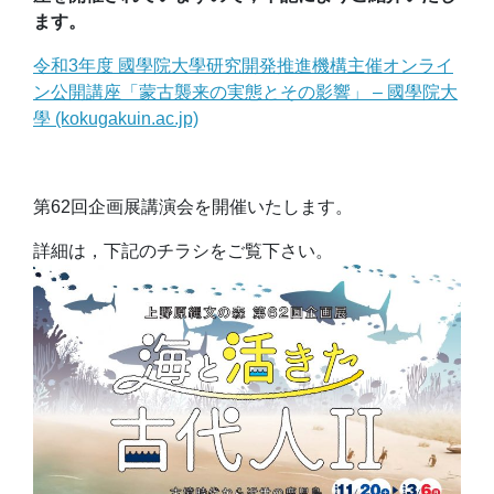
ます。
令和3年度 國學院大學研究開発推進機構主催オンライ
ン公開講座「蒙古襲来の実態とその影響」 – 國學院大
學 (kokugakuin.ac.jp)
第62回企画展講演会を開催いたします。
詳細は，下記のチラシをご覧下さい。