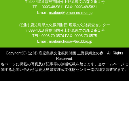
〒899-4318 霧島市国分上野原縄文の森２番１号
TEL: 0995-48-5811 FAX: 0995-48-5821
Email:
maibun@jomon-no-mori.jp
(公財) 鹿児島県文化振興財団 埋蔵文化財調査センター
〒899-4318 霧島市国分上野原縄文の森２番１号
TEL: 0995-70-0574 FAX: 0995-70-0575
Email:
maibunchosa@tuc.bbiq.jp
Copyright(C) (公財) 鹿児島県文化振興財団 上野原縄文の森 All Rights
Reserved.
各ページに掲載の写真及び記事等の無断転載を禁じます。当ホームページに
関するお問い合わせは鹿児島県立埋蔵文化財センター南の縄文調査室まで。