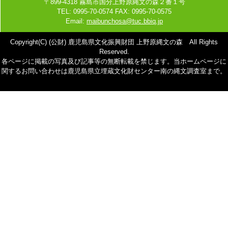
〒899-4318 霧島市国分上野原縄文の森２番１号
TEL: 0995-70-0574 FAX: 0995-70-0575
Email:
maibunchosa@tuc.bbiq.jp
Copyright(C) (公財) 鹿児島県文化振興財団 上野原縄文の森 All Rights
Reserved.
各ページに掲載の写真及び記事等の無断転載を禁じます。当ホームページに
関するお問い合わせは鹿児島県立埋蔵文化財センター南の縄文調査室まで。