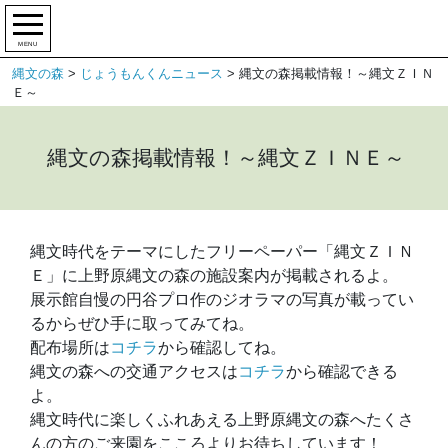
MENU
縄文の森
>
じょうもんくんニュース
>
縄文の森掲載情報！～縄文ＺＩＮ
Ｅ～
縄文の森掲載情報！～縄文ＺＩＮＥ～
縄文時代をテーマにしたフリーペーパー「縄文ＺＩＮ
Ｅ」に上野原縄文の森の施設案内が掲載されるよ。
展示館自慢の円谷プロ作のジオラマの写真が載ってい
るからぜひ手に取ってみてね。
配布場所は
コチラ
から確認してね。
縄文の森への交通アクセスは
コチラ
から確認できる
よ。
縄文時代に楽しくふれあえる上野原縄文の森へたくさ
んの方のご来園をこころよりお待ちしています！