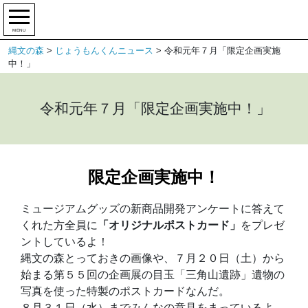
MENU
縄文の森
>
じょうもんくんニュース
>
令和元年７月「限定企画実施
中！」
令和元年７月「限定企画実施中！」
限定企画実施中！
ミュージアムグッズの新商品開発アンケートに答えて
くれた方全員に
「オリジナルポストカード」
をプレゼ
ントしているよ！
縄文の森とっておきの画像や、７月２０日（土）から
始まる第５５回の企画展の目玉「三角山遺跡」遺物の
写真を使った特製のポストカードなんだ。
８月３１日（水）までみんなの意見をまっているよ。