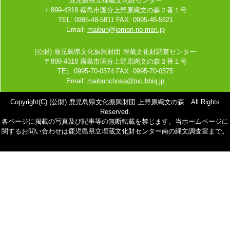
鹿児島県立埋蔵文化財センター
〒899-4318 霧島市国分上野原縄文の森２番１号
TEL: 0995-48-5811 FAX: 0995-48-5821
Email:
maibun@jomon-no-mori.jp
(公財) 鹿児島県文化振興財団 埋蔵文化財調査センター
〒899-4318 霧島市国分上野原縄文の森２番１号
TEL: 0995-70-0574 FAX: 0995-70-0575
Email:
maibunchosa@tuc.bbiq.jp
Copyright(C) (公財) 鹿児島県文化振興財団 上野原縄文の森 All Rights
Reserved.
各ページに掲載の写真及び記事等の無断転載を禁じます。当ホームページに
関するお問い合わせは鹿児島県立埋蔵文化財センター南の縄文調査室まで。