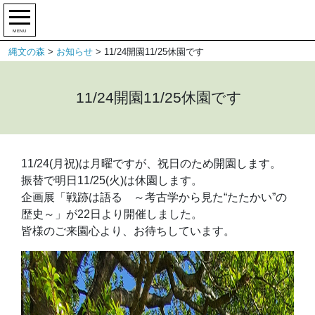
MENU
縄文の森
>
お知らせ
>
11/24開園11/25休園です
11/24開園11/25休園です
11/24(月祝)は月曜ですが、祝日のため開園します。
振替で明日11/25(火)は休園します。
企画展「戦跡は語る ～考古学から見た“たたかい”の
歴史～」が22日より開催しました。
皆様のご来園心より、お待ちしています。