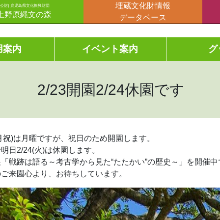
埋蔵文化財情報
(公財) 鹿児島県文化振興財団
上野原縄文の森
データベース
用案内
イベント案内
グ
2/23開園2/24休園です
3(月祝)は月曜ですが、祝日のため開園します。
明日2/24(火)は休園します。
展「戦跡は語る～考古学から見た“たたかい”の歴史～」を開催中
のご来園心より、お待ちしています。