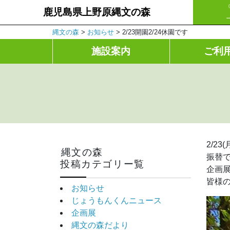
鹿児島県上野原縄文の森
縄文の森
>
お知らせ
>
2/23開園2/24休園です
施設案内
ご利
2/2
縄文の森
振替で
投稿カテゴリー覧
企画
皆様
お知らせ
じょうもんくんニュース
企画展
縄文の森だより