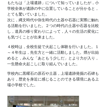
もたちは「上場遺跡」について知っていましたが，小
学校全体が遺跡の中に位置していることが分かると，
とても驚いていました。
次に，縄文時代や弥生時代の土器や石器に実際に触れ
る活動を行いました。２つの時代の土器や石器を比較
し，道具の移り変わりによって，人々の生活の変化に
も気づくことが出来ました。
４校時は，全校生徒で火起こし体験を行いました。１
～４年生は，先生方と一緒に活動しました。煙が出始
めると，みんな「あともう少しだ」とより力が入り，
一生懸命火起こしに取り組んでいました。
学校内に黒曜石の原石や土器，上場遺跡発掘の石碑も
あり，歴史を身近に感じることのできる環境にある上
場小学校でした。