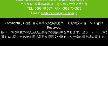
〒899-4318 霧島市国分上野原縄文の森２番１号
TEL: 0995-70-0574 FAX: 0995-70-0575
Email:
maibunchosa@tuc.bbiq.jp
Copyright(C) (公財) 鹿児島県文化振興財団 上野原縄文の森 All Rights
Reserved.
各ページに掲載の写真及び記事等の無断転載を禁じます。当ホームページに
関するお問い合わせは鹿児島県立埋蔵文化財センター南の縄文調査室まで。