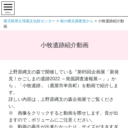
MENU
鹿児島県立埋蔵文化財センター
>
南の縄文調査室から
>
小牧遺跡紹介動
画
小牧遺跡紹介動画
上野原縄文の森で開催している『第65回企画展「新発
見！かごしまの遺跡2022 ～発掘調査速報展～」』か
ら，「小牧遺跡」（鹿屋市串良町）を動画で紹介しま
す。
詳しい内容は，上野原縄文の森企画展でご覧くださ
い。
※ 画像をクリックすると動画を際せします。音が出
ますので，ボリュームにご注意ください。
※ 動画の再生が出来なかったり，サイズが大きすぎ