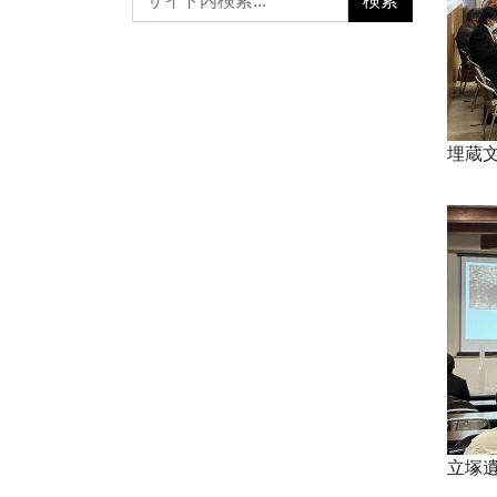
埋蔵
立塚