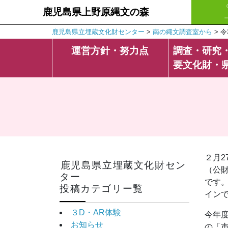
鹿児島県上野原縄文の森
鹿児島県立埋蔵文化財センター
>
南の縄文調査室から
>
令
運営方針・努力点
調査・研究
要文化財・
２月
鹿児島県立埋蔵文化財セン
（公
ター
です
投稿カテゴリー覧
イン
３D・AR体験
今年
お知らせ
の「