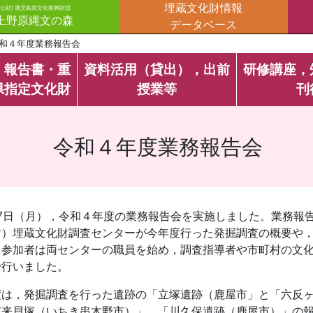
埋蔵文化財情報
(公財) 鹿児島県文化振興財団
上野原縄文の森
データベース
和４年度業務報告会
・報告書・重
資料活用（貸出），出前
研修講座，
県指定文化財
授業等
刊
令和４年度業務報告会
27日（月），令和４年度の業務報告会を実施しました。業務報
財）埋蔵文化財調査センターが今年度行った発掘調査の概要や
。参加者は両センターの職員を始め，調査指導者や市町村の文化
で行いました。
度は，発掘調査を行った遺跡の「立塚遺跡（鹿屋市」と「六反
市来貝塚（いちき串木野市）」，「川久保遺跡（鹿屋市）」の