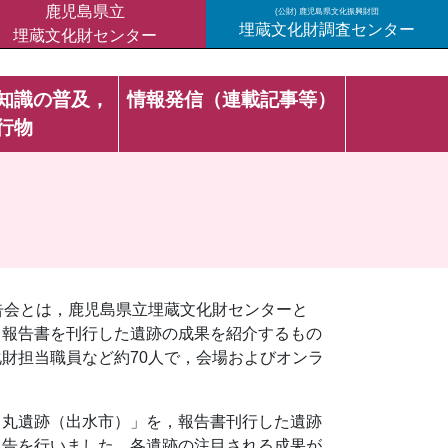
鹿児島県立
(公財) 鹿児島県文化振興財団
埋蔵文化財調査センター
埋蔵文化財センター
知識の普及，
情報発信（連載記事等）
行物
告会とは，鹿児島県立埋蔵文化財センターと
，報告書を刊行した遺跡の成果を紹介するもの
財担当職員など約70人で，会場およびオンラ
ヶ丸遺跡（出水市）」を，報告書刊行した遺跡
報告を行いました。各遺跡の注目される成果が