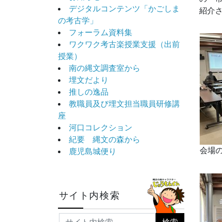
デジタルコンテンツ「かごしま
紹介
の考古学」
フォーラム資料集
ワクワク考古楽授業支援（出前
授業）
南の縄文調査室から
埋文だより
推しの逸品
教職員及び埋文担当職員研修講
座
河口コレクション
紀要 縄文の森から
会場
鹿児島城便り
サイト内検索