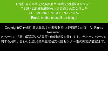
(公財) 鹿児島県文化振興財団 埋蔵文化財調査センター
〒899-4318 霧島市国分上野原縄文の森２番１号
TEL: 0995-70-0574 FAX: 0995-70-0575
Email:
maibunchosa@tuc.bbiq.jp
Copyright(C) (公財) 鹿児島県文化振興財団 上野原縄文の森 All Rights
Reserved.
各ページに掲載の写真及び記事等の無断転載を禁じます。当ホームページに
関するお問い合わせは鹿児島県立埋蔵文化財センター南の縄文調査室まで。