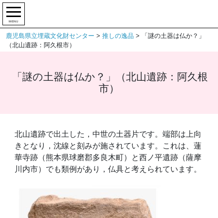
MENU
鹿児島県立埋蔵文化財センター
>
推しの逸品
>
「謎の土器は仏か？」
（北山遺跡：阿久根市）
「謎の土器は仏か？」（北山遺跡：阿久根
市）
北山遺跡で出土した，中世の土器片です。端部は上向
きとなり，沈線と刻みが施されています。これは、蓮
華寺跡（熊本県球磨郡多良木町）と西ノ平遺跡（薩摩
川内市）でも類例があり，仏具と考えられています。