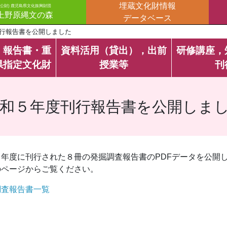
埋蔵文化財情報
(公財) 鹿児島県文化振興財団
上野原縄文の森
データベース
行報告書を公開しました
・報告書・重
資料活用（貸出），出前
研修講座，
県指定文化財
授業等
刊
和５年度刊行報告書を公開しま
５年度に刊行された８冊の発掘調査報告書のPDFデータを公開
のページからご覧ください。
調査報告書一覧