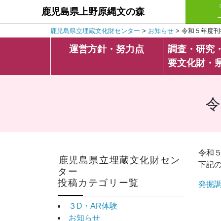
鹿児島県上野原縄文の森
鹿児島県立埋蔵文化財センター
>
お知らせ
>
令和５年度刊
運営方針・努力点
調査・研究
要文化財・
令
令和
鹿児島県立埋蔵文化財セン
下記
ター
投稿カテゴリー覧
発掘
３D・AR体験
お知らせ