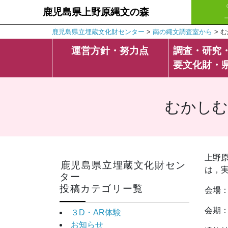
鹿児島県上野原縄文の森
鹿児島県立埋蔵文化財センター
>
南の縄文調査室から
>
む
運営方針・努力点
調査・研究
要文化財・
むかしむ
上野
鹿児島県立埋蔵文化財セン
は，
ター
投稿カテゴリー覧
会場
会期：
３D・AR体験
お知らせ