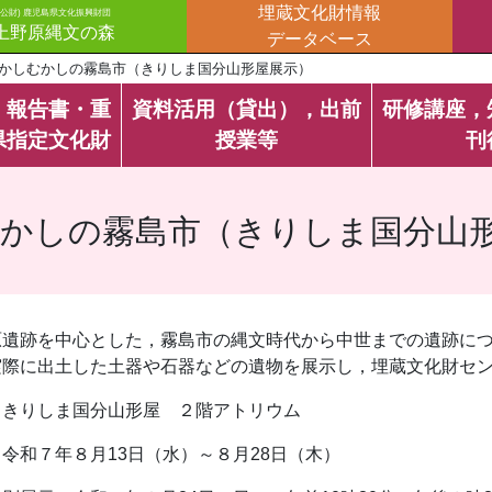
埋蔵文化財情報
(公財) 鹿児島県文化振興財団
上野原縄文の森
データベース
かしむかしの霧島市（きりしま国分山形屋展示）
・報告書・重
資料活用（貸出），出前
研修講座，
県指定文化財
授業等
刊
かしの霧島市（きりしま国分山
原遺跡を中心とした，霧島市の縄文時代から中世までの遺跡につ
実際に出土した土器や石器などの遺物を展示し，埋蔵文化財セ
：きりしま国分山形屋 ２階アトリウム
令和７年８月13日（水）～８月28日（木）