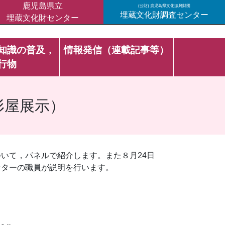
鹿児島県立
(公財) 鹿児島県文化振興財団
埋蔵文化財調査センター
埋蔵文化財センター
知識の普及，
情報発信（連載記事等）
行物
形屋展示）
いて，パネルで紹介します。また８月24日
ンターの職員が説明を行います。