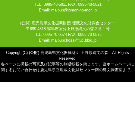
TEL: 0995-48-5811 FAX: 0995-48-5821
Email:
maibun@jomon-no-mori.jp
(公財) 鹿児島県文化振興財団 埋蔵文化財調査センター
〒899-4318 霧島市国分上野原縄文の森２番１号
TEL: 0995-70-0574 FAX: 0995-70-0575
Email:
maibunchosa@tuc.bbiq.jp
Copyright(C) (公財) 鹿児島県文化振興財団 上野原縄文の森 All Rights
Reserved.
各ページに掲載の写真及び記事等の無断転載を禁じます。当ホームページに
関するお問い合わせは鹿児島県立埋蔵文化財センター南の縄文調査室まで。