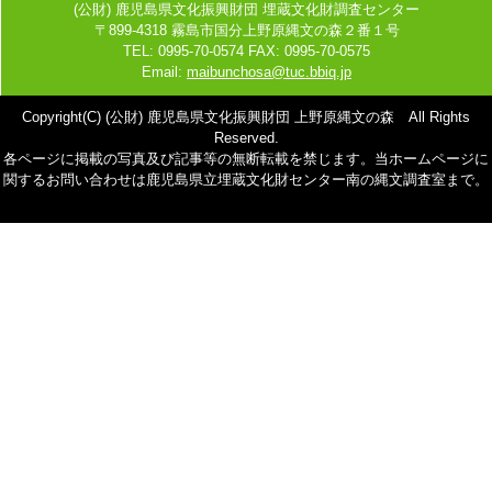
(公財) 鹿児島県文化振興財団 埋蔵文化財調査センター
〒899-4318 霧島市国分上野原縄文の森２番１号
TEL: 0995-70-0574 FAX: 0995-70-0575
Email:
maibunchosa@tuc.bbiq.jp
Copyright(C) (公財) 鹿児島県文化振興財団 上野原縄文の森 All Rights
Reserved.
各ページに掲載の写真及び記事等の無断転載を禁じます。当ホームページに
関するお問い合わせは鹿児島県立埋蔵文化財センター南の縄文調査室まで。