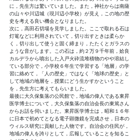
に，先生方は驚いていました。また，神社からは南薩
の山々や川辺城（現川辺小学校）が見え，この地の歴
史を考える良い機会となりました。
次に，高田石切場を見学しました。ここで取れる石は
灯篭などに利用されていて，切り出すときは柔らか
く，切り出して使うと固く締まり，たたくとガラスの
ような音がします。この石は，約２万９千年前，姶良
カルデラから噴出した入戸火砕流堆積物のやや溶結し
ている部分で，小学校６年生で学習する「地層」の学
習に絡めて，「人の歴史」ではなく「地球の歴史」と
して地域の地層を，授業にどう生かすかということ
を，先生方に考えてもらいました。
最後に大久保集落の公民館で，地域の偉人である東昇
医学博士について，大久保集落の自治会長の東篤さん
からお話を伺いました。東昇医学博士は，昭和１６年
に日本で初めてとなる電子顕微鏡を完成させ，日本の
ウィルス研究に貢献した人物です。自治会の住民が，
地域の偉人を誇りとして，広報していることを知るこ