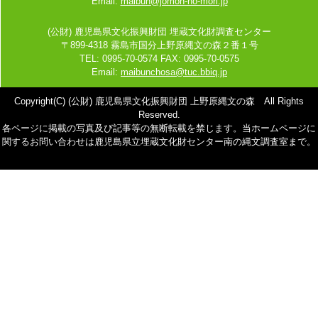
Email:
maibun@jomon-no-mori.jp
(公財) 鹿児島県文化振興財団 埋蔵文化財調査センター
〒899-4318 霧島市国分上野原縄文の森２番１号
TEL: 0995-70-0574 FAX: 0995-70-0575
Email:
maibunchosa@tuc.bbiq.jp
Copyright(C) (公財) 鹿児島県文化振興財団 上野原縄文の森 All Rights
Reserved.
各ページに掲載の写真及び記事等の無断転載を禁じます。当ホームページに
関するお問い合わせは鹿児島県立埋蔵文化財センター南の縄文調査室まで。