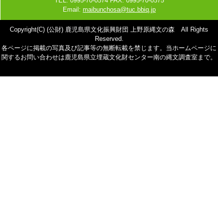
TEL: 0995-70-0574 FAX: 0995-70-0575
Email:
maibunchosa@tuc.bbiq.jp
Copyright(C) (公財) 鹿児島県文化振興財団 上野原縄文の森 All Rights
Reserved.
各ページに掲載の写真及び記事等の無断転載を禁じます。当ホームページに
関するお問い合わせは鹿児島県立埋蔵文化財センター南の縄文調査室まで。