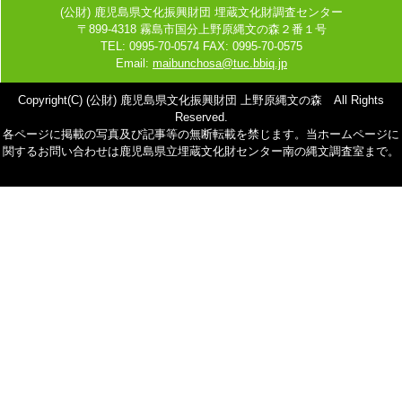
(公財) 鹿児島県文化振興財団 埋蔵文化財調査センター
〒899-4318 霧島市国分上野原縄文の森２番１号
TEL: 0995-70-0574 FAX: 0995-70-0575
Email:
maibunchosa@tuc.bbiq.jp
Copyright(C) (公財) 鹿児島県文化振興財団 上野原縄文の森 All Rights
Reserved.
各ページに掲載の写真及び記事等の無断転載を禁じます。当ホームページに
関するお問い合わせは鹿児島県立埋蔵文化財センター南の縄文調査室まで。