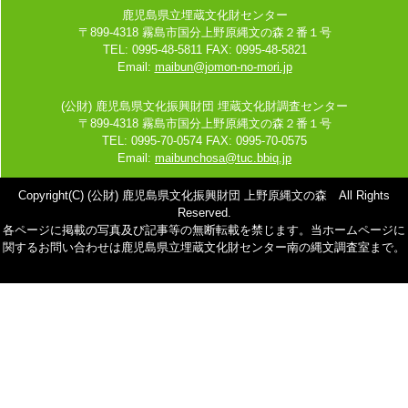
鹿児島県立埋蔵文化財センター
〒899-4318 霧島市国分上野原縄文の森２番１号
TEL: 0995-48-5811 FAX: 0995-48-5821
Email:
maibun@jomon-no-mori.jp
(公財) 鹿児島県文化振興財団 埋蔵文化財調査センター
〒899-4318 霧島市国分上野原縄文の森２番１号
TEL: 0995-70-0574 FAX: 0995-70-0575
Email:
maibunchosa@tuc.bbiq.jp
Copyright(C) (公財) 鹿児島県文化振興財団 上野原縄文の森 All Rights
Reserved.
各ページに掲載の写真及び記事等の無断転載を禁じます。当ホームページに
関するお問い合わせは鹿児島県立埋蔵文化財センター南の縄文調査室まで。