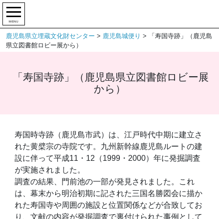
MENU
鹿児島県立埋蔵文化財センター
>
鹿児島城便り
>
「寿国寺跡」（鹿児島
県立図書館ロビー展から）
「寿国寺跡」（鹿児島県立図書館ロビー展
から）
寿国時寺跡（鹿児島市武）は、江戸時代中期に建立さ
れた黄檗宗の寺院です。九州新幹線鹿児島ルートの建
設に伴って平成11・12（1999・2000）年に発掘調査
が実施されました。
調査の結果、門前池の一部が発見されました。これ
は、幕末から明治初期に記された三国名勝図会に描か
れた寿国寺や周囲の施設と位置関係などが合致してお
り、文献の内容が発掘調査で裏付けられた事例として