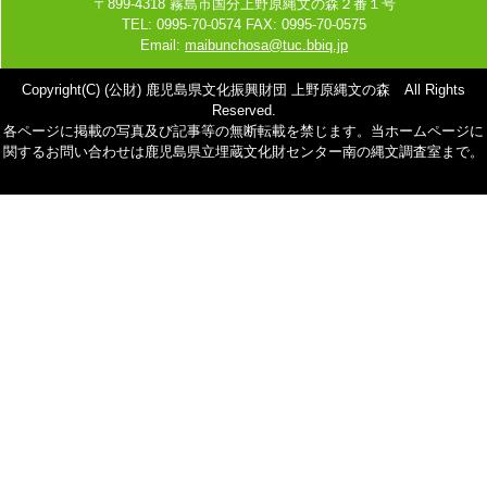
〒899-4318 霧島市国分上野原縄文の森２番１号
TEL: 0995-70-0574 FAX: 0995-70-0575
Email:
maibunchosa@tuc.bbiq.jp
Copyright(C) (公財) 鹿児島県文化振興財団 上野原縄文の森 All Rights
Reserved.
各ページに掲載の写真及び記事等の無断転載を禁じます。当ホームページに
関するお問い合わせは鹿児島県立埋蔵文化財センター南の縄文調査室まで。