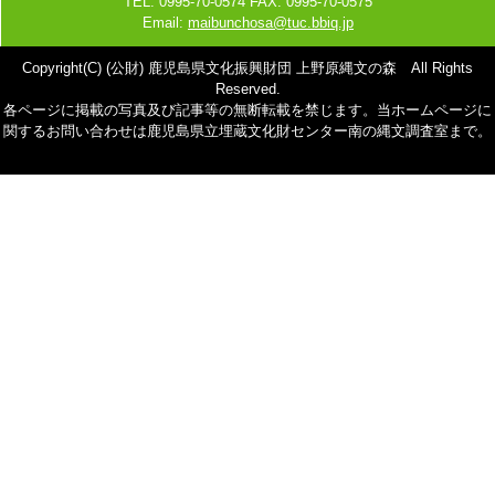
TEL: 0995-70-0574 FAX: 0995-70-0575
Email:
maibunchosa@tuc.bbiq.jp
Copyright(C) (公財) 鹿児島県文化振興財団 上野原縄文の森 All Rights
Reserved.
各ページに掲載の写真及び記事等の無断転載を禁じます。当ホームページに
関するお問い合わせは鹿児島県立埋蔵文化財センター南の縄文調査室まで。