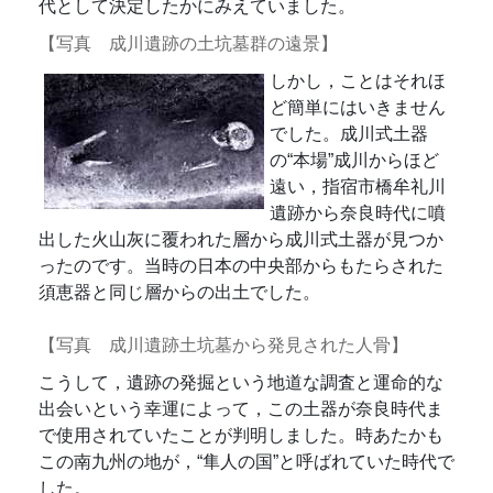
代として決定したかにみえていました。
【写真 成川遺跡の土坑墓群の遠景】
しかし，ことはそれほ
ど簡単にはいきません
でした。成川式土器
の“本場”成川からほど
遠い，指宿市橋牟礼川
遺跡から奈良時代に噴
出した火山灰に覆われた層から成川式土器が見つか
ったのです。当時の日本の中央部からもたらされた
須恵器と同じ層からの出土でした。
【写真 成川遺跡土坑墓から発見された人骨】
こうして，遺跡の発掘という地道な調査と運命的な
出会いという幸運によって，この土器が奈良時代ま
で使用されていたことが判明しました。時あたかも
この南九州の地が，“隼人の国”と呼ばれていた時代で
した。