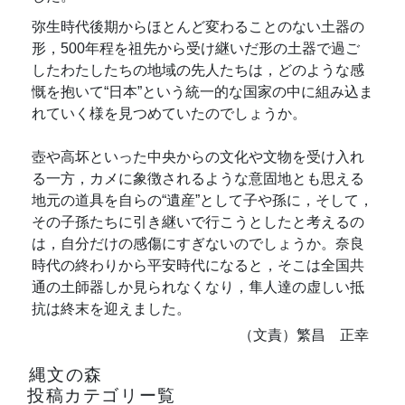
弥生時代後期からほとんど変わることのない土器の
形，500年程を祖先から受け継いだ形の土器で過ご
したわたしたちの地域の先人たちは，どのような感
慨を抱いて“日本”という統一的な国家の中に組み込ま
れていく様を見つめていたのでしょうか。
壺や高坏といった中央からの文化や文物を受け入れ
る一方，カメに象徴されるような意固地とも思える
地元の道具を自らの“遺産”として子や孫に，そして，
その子孫たちに引き継いで行こうとしたと考えるの
は，自分だけの感傷にすぎないのでしょうか。奈良
時代の終わりから平安時代になると，そこは全国共
通の土師器しか見られなくなり，隼人達の虚しい抵
抗は終末を迎えました。
（文責）繁昌 正幸
縄文の森
投稿カテゴリー覧