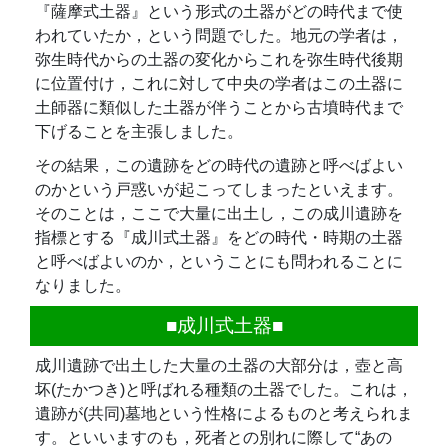
『薩摩式土器』という形式の土器がどの時代まで使
われていたか，という問題でした。地元の学者は，
弥生時代からの土器の変化からこれを弥生時代後期
に位置付け，これに対して中央の学者はこの土器に
土師器に類似した土器が伴うことから古墳時代まで
下げることを主張しました。
その結果，この遺跡をどの時代の遺跡と呼べばよい
のかという戸惑いが起こってしまったといえます。
そのことは，ここで大量に出土し，この成川遺跡を
指標とする『成川式土器』をどの時代・時期の土器
と呼べばよいのか，ということにも問われることに
なりました。
■成川式土器■
成川遺跡で出土した大量の土器の大部分は，壺と高
坏(たかつき)と呼ばれる種類の土器でした。これは，
遺跡が(共同)墓地という性格によるものと考えられま
す。といいますのも，死者との別れに際して“あの