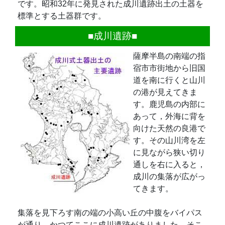
です。昭和32年に発見された成川遺跡出土の土器を
標準とする土器群です。
■成川遺跡■
薩摩半島の南端の指
宿市市街地から旧国
道を南に行くと山川
の港が見えてきま
す。鹿児島の内部に
あって，外海に背を
向けた天然の良港で
す。その山川湾を左
に見ながら狭い切り
通しを右に入ると，
成川の集落が広がっ
てきます。
集落を見下ろす南の端の小高い丘の中腹をバイパス
が通り，かつてここに成川遺跡がありました。そこ