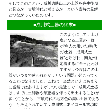
そしてこのことが，成川遺跡出土の土器を弥生後期
と見るか，古墳時代と考えるか，という当時の見解
とつながっていたのです。
■成川式土器の終末■
このようにして，上げ
底となる土器の一群
が“隼人の用いた(時代
の)土器－成川式土
器”と呼ばれ，南九州に
定着するに至ったわけ
ですが，今度はこの土
器がいつまで使われたか，という問題が起こってく
ることになりました。これは，当然といえばあまり
に当然ではありますが，つい最近まで「成川式土器
は，すでに土師器や須恵器を伴って出土すること(が
多い)ことから，古墳時代の地方色の濃い土器であろ
う」と考えられていて，成川式土器イコール古墳時