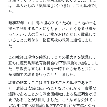
は，隼人たちの「奥津城(おくつき)」，共同墓地でし
た。
昭和32年，山川湾の埋め立てのためにこの地の土を
掘って利用することになりました。近くを通り掛か
った人が，人の骨らしい物がおびただしく散乱して
いることに気付き，指宿高校の教師に通報しまし
た。
この教師は現地を確認し，ことの重大さを認識し，
直ちに鹿児島県教育委員会(以下県教委)に連絡しまし
た。県教委は直ちに工事を一時中止させると共に，
短期間での調査を行うこととしました。
調査の結果，ここは弥生時代ごろの墓地であるこ
と，遺跡は広域に広がることなどがわかり，貴重な
遺跡であることから調査団組織による発掘調査が必
要であることが判明しました。この結果を受けて，
翌33年に文化財保護部(現在の文化庁)が主体となっ