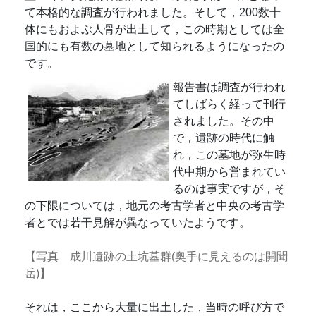
て本格的な調査が行われました。そして，200数十
体にもおよぶ人骨が出土して，この時期としては全
国的にも有数の墓地として知られるようになったの
です。
報告書は調査が行われ
てしばらく経って刊行
されました。その中
で，遺跡の時代に触
れ，この墓地が弥生時
代中期から営まれてい
るのは事実ですが，そ
の下限については，地元の考古学者と中央の考古学
者とでは若干見解が異なっていたようです。
【写真 成川遺跡の土坑墓群(奥手に見えるのは開聞
岳)】
それは，ここから大量に出土した，当時の呼び方で