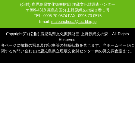
(公財) 鹿児島県文化振興財団 埋蔵文化財調査センター
〒899-4318 霧島市国分上野原縄文の森２番１号
TEL: 0995-70-0574 FAX: 0995-70-0575
Email:
maibunchosa@tuc.bbiq.jp
Copyright(C) (公財) 鹿児島県文化振興財団 上野原縄文の森 All Rights
Reserved.
各ページに掲載の写真及び記事等の無断転載を禁じます。当ホームページに
関するお問い合わせは鹿児島県立埋蔵文化財センター南の縄文調査室まで。