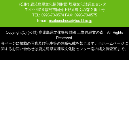
(公財) 鹿児島県文化振興財団 埋蔵文化財調査センター
〒899-4318 霧島市国分上野原縄文の森２番１号
TEL: 0995-70-0574 FAX: 0995-70-0575
Email:
maibunchosa@tuc.bbiq.jp
Copyright(C) (公財) 鹿児島県文化振興財団 上野原縄文の森 All Rights
Reserved.
各ページに掲載の写真及び記事等の無断転載を禁じます。当ホームページに
関するお問い合わせは鹿児島県立埋蔵文化財センター南の縄文調査室まで。