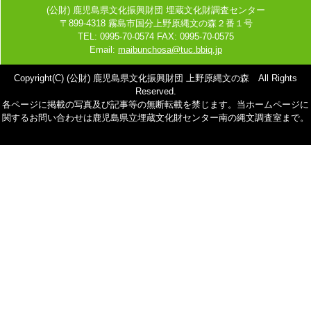
(公財) 鹿児島県文化振興財団 埋蔵文化財調査センター
〒899-4318 霧島市国分上野原縄文の森２番１号
TEL: 0995-70-0574 FAX: 0995-70-0575
Email:
maibunchosa@tuc.bbiq.jp
Copyright(C) (公財) 鹿児島県文化振興財団 上野原縄文の森 All Rights
Reserved.
各ページに掲載の写真及び記事等の無断転載を禁じます。当ホームページに
関するお問い合わせは鹿児島県立埋蔵文化財センター南の縄文調査室まで。