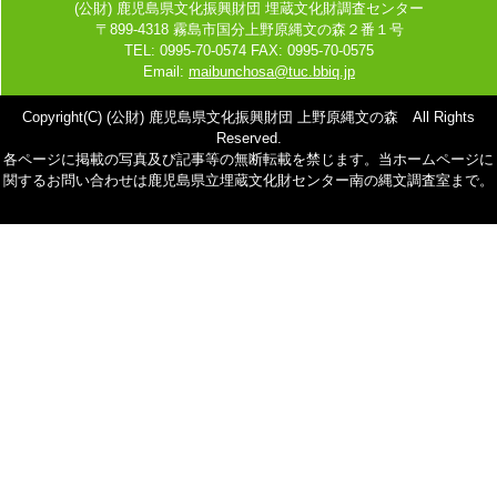
(公財) 鹿児島県文化振興財団 埋蔵文化財調査センター
〒899-4318 霧島市国分上野原縄文の森２番１号
TEL: 0995-70-0574 FAX: 0995-70-0575
Email:
maibunchosa@tuc.bbiq.jp
Copyright(C) (公財) 鹿児島県文化振興財団 上野原縄文の森 All Rights
Reserved.
各ページに掲載の写真及び記事等の無断転載を禁じます。当ホームページに
関するお問い合わせは鹿児島県立埋蔵文化財センター南の縄文調査室まで。