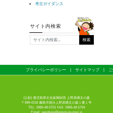
考古ガイダンス
サイト内検索
プライバシーポリシー
サイトマップ
ご
(公財) 鹿児島県文化振興財団 上野原縄文の森
〒899-4318 霧島市国分上野原縄文の森１番１号
TEL: 0995-48-5701 FAX: 0995-48-5704
Email:
uenohara@jomon-no-mori.jp