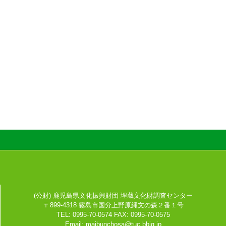
(公財) 鹿児島県文化振興財団 埋蔵文化財調査センター
〒899-4318 霧島市国分上野原縄文の森２番１号
TEL: 0995-70-0574 FAX: 0995-70-0575
Email:
maibunchosa@tuc.bbiq.jp