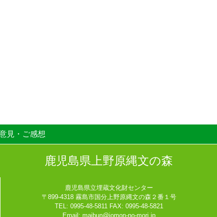
意見・ご感想
鹿児島県上野原縄文の森
鹿児島県立埋蔵文化財センター
〒899-4318 霧島市国分上野原縄文の森２番１号
TEL: 0995-48-5811 FAX: 0995-48-5821
Email:
maibun@jomon-no-mori.jp