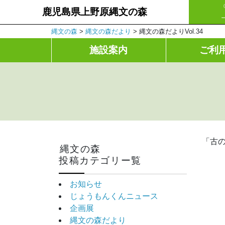
鹿児島県上野原縄文の森
縄文の森
>
縄文の森だより
>
縄文の森だよりVol.34
施設案内
ご利
「古
縄文の森
投稿カテゴリー覧
お知らせ
じょうもんくんニュース
企画展
縄文の森だより