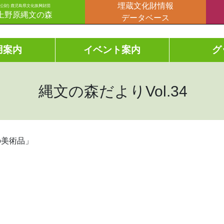
埋蔵文化財情報
(公財) 鹿児島県文化振興財団
上野原縄文の森
データベース
用案内
イベント案内
グ
縄文の森だよりVol.34
の美術品」